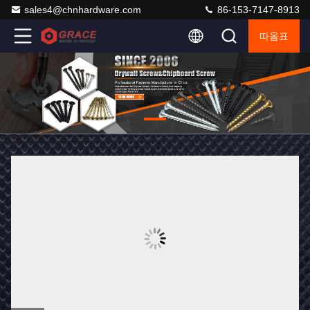
sales4@chnhardware.com
86-153-7147-8913
따옴표