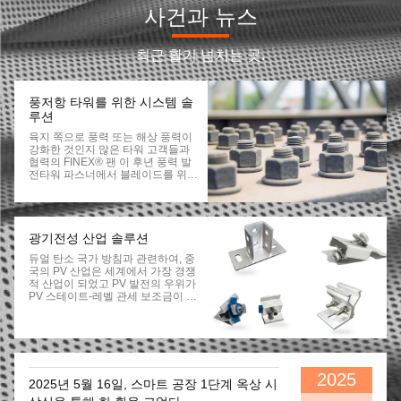
사건과 뉴스
최근 활기 넘치는 곳.
풍저항 타워를 위한 시스템 솔
루션
육지 쪽으로 풍력 또는 해상 풍력이
강화한 것인지 많은 타워 고객들과
협력의 FINEX® 팬 이 후년 풍력 발
전타워 파스너에서 블레이드를 위한
볼트 뿐 아니라 전력 파스너를 감으
시오 그러면 우리는 더 국한되고 유
연한 솔루션을 제공합니다 : * 탄소
강, 스테인레스 강 작은 스크루, 목구
성 클램프, 볼트 *Carbon 강철, 스테
광기전성 산업 솔루션
인레스 스틸 소재 작은 스크루, 호스
듀얼 탄소 국가 방침과 관련하여, 중
잠금쇠, 볼트 전체 부문 전통적 파스
국의 PV 산업은 세계에서 가장 경쟁
너의 *Fast 전달 능력 *Packaging과
적 산업이 되었고 PV 발전의 우위가
부표준 조합에 대한 라벨링 목록 타
PV 스테이트-레벨 관세 보조금이 제
워 설치의 장소에 따른 *Logistics 배
거되었다는 사실에도 불구하고 점점
달 *Issue 연구실 실험 보도
더 명백하게 되고 있습니다. 이것은
풀 수 없게 지난 한 해 동안 PV 산업
의 R&D와 공급망 통합된 비용 감축
에 연관됩니다. PV 산업의 적극적인
참여자로서, 쿤샨 즈홍구오는 15년
2025
2025년 5월 16일, 스마트 공장 1단계 옥상 시
전으로부터 BP, 세계적으로 유명한
회사와 함께 PV 파스너의 개발을 시