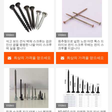
Video
Video
석고 보드 건식 벽체 스크류는 검은
원추형으로 넓힌 노란 아연 톡스 드
인산 광물 평평한 나팔 머리 스크루
라이브 판지 스크루 두배는 판지 스
에 실을 뀁니다
크루를 이끕니다
최상의 가격을 얻으세요
최상의 가격을 얻으세요
Video
Video
직결 스크류 자기 태핑 나사 목재용
M2-M10 모든 모델들 검은 인산 광물