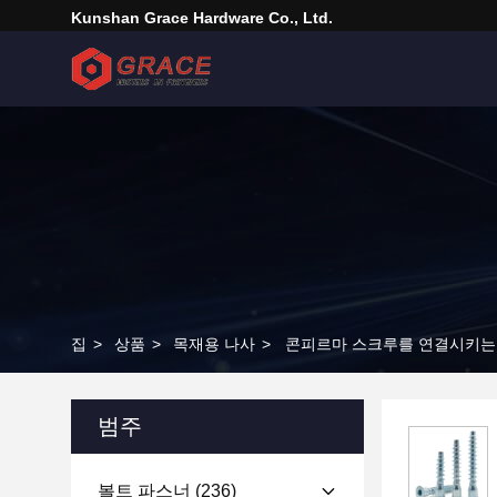
Kunshan Grace Hardware Co., Ltd.
집
>
상품
>
목재용 나사
>
콘피르마 스크루를 연결시키는 
범주
볼트 파스너
(236)