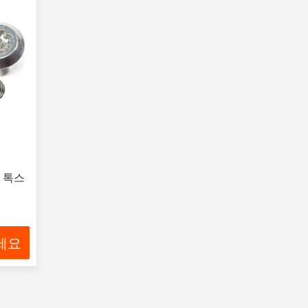
 톡스
세요