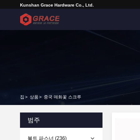
Kunshan Grace Hardware Co., Ltd.
집
>
상품
>
중국 매화꽃 스크루
범주
볼트 파스너
(236)