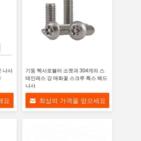
꽃 나사
기둥 헥사로뷸러 소켓과 304개의 스
루
테인레스 강 매화꽃 스크루 톡스 헤드
나사
세요
최상의 가격을 얻으세요