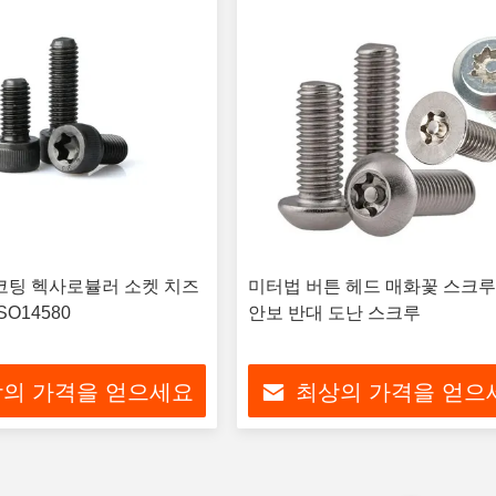
코팅 헥사로뷸러 소켓 치즈
미터법 버튼 헤드 매화꽃 스크루
SO14580
안보 반대 도난 스크루
의 가격을 얻으세요
최상의 가격을 얻으