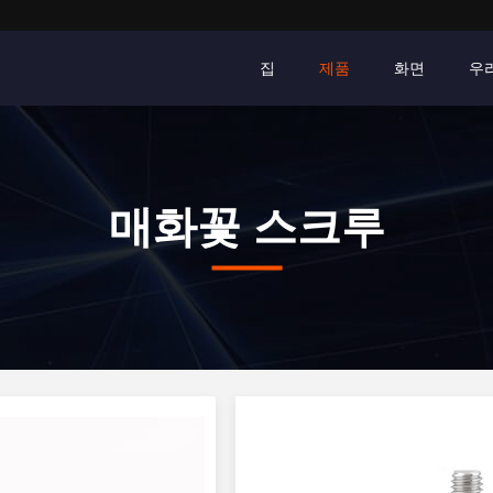
집
제품
화면
우
매화꽃 스크루