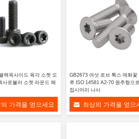
80 블랙옥사이드 육각 소켓 오
GB2673 여섯 로브 톡스 매화꽃
헥사로뷸러 소켓 라운드 해
루 ISO 14581 A2-70 원추형으
접시머리 나사
의 가격을 얻으세요
최상의 가격을 얻으