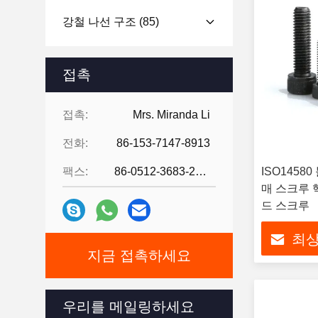
강철 나선 구조
(85)
접촉
접촉:
Mrs. Miranda Li
전화:
86-153-7147-8913
팩스:
86-0512-3683-2631
ISO145
매 스크루 
드 스크루
최상
지금 접촉하세요
우리를 메일링하세요