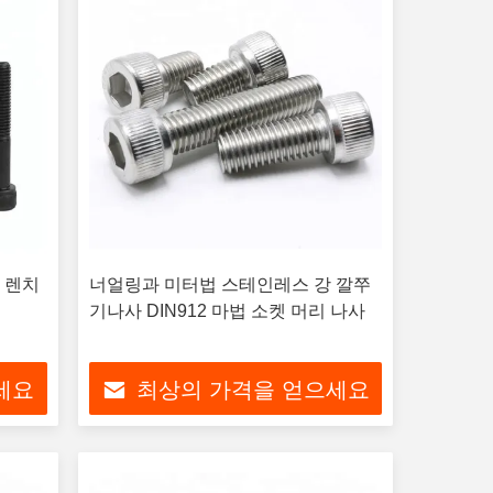
각 렌치
너얼링과 미터법 스테인레스 강 깔쭈
기나사 DIN912 마법 소켓 머리 나사
세요
최상의 가격을 얻으세요