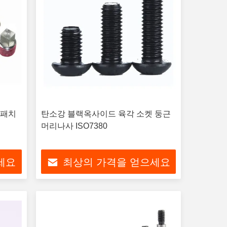
 패치
탄소강 블랙옥사이드 육각 소켓 둥근
머리나사 ISO7380
세요
최상의 가격을 얻으세요