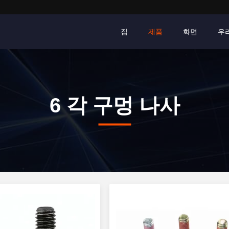
집
제품
화면
우
6 각 구멍 나사