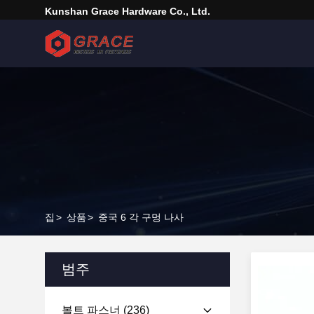
Kunshan Grace Hardware Co., Ltd.
집
>
상품
>
중국 6 각 구멍 나사
범주
볼트 파스너
(236)