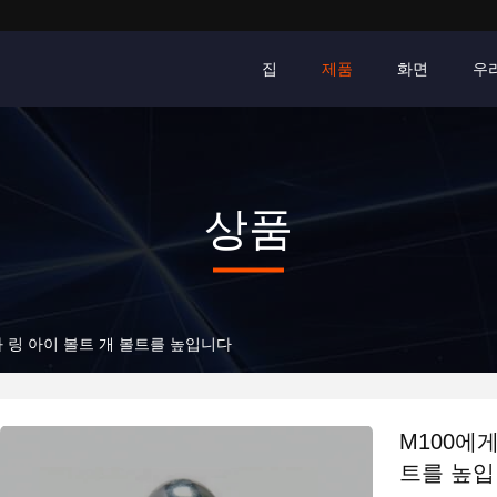
집
제품
화면
우
상품
와 링 아이 볼트 개 볼트를 높입니다
M100에
트를 높