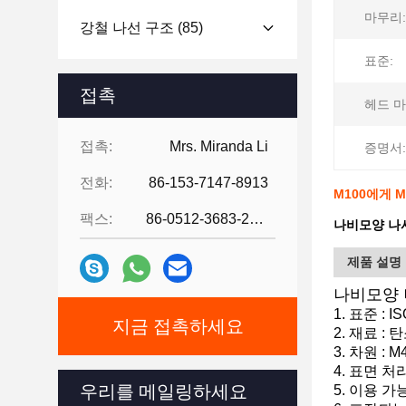
마무리:
강철 나선 구조
(85)
표준:
접촉
헤드 마
접촉:
Mrs. Miranda Li
증명서:
전화:
86-153-7147-8913
M100에게 
팩스:
86-0512-3683-2631
나비모양 나
제품 설명
나비모양 
1. 표준 : 
지금 접촉하세요
2. 재료 : 
3. 차원 : M
4. 표면 
우리를 메일링하세요
5. 이용 