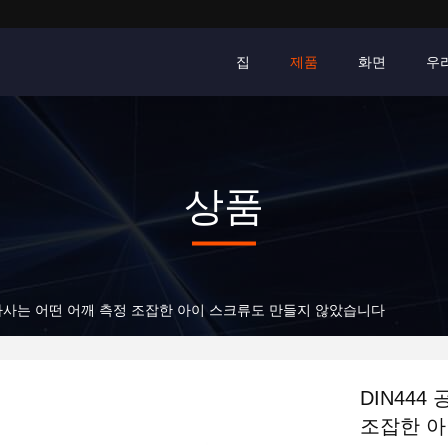
집
제품
화면
우
상품
트 나사는 어떤 어깨 측정 조잡한 아이 스크류도 만들지 않았습니다
DIN444
조잡한 아