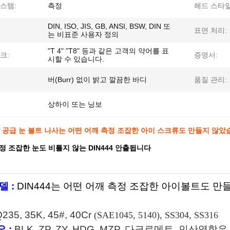
스템:
측정
헤드 스타일
DIN, ISO, JIS, GB, ANSI, BSW, DIN 또
표면 처리:
는 비표준 사용자 정의
"T 4" "T8" 등과 같은 고객의 약어를 표
크:
증명서:
시할 수 있습니다.
버(Burr) 없이 밝고 깔끔한 바디
품질 관리:
상하이 또는 닝보
공장 공급 눈 볼트 나사는 어떤 어깨 측정 조잡한 아이 스크류도 만들지 않
정 조잡한 눈도 비틀지 않는 DIN444 안출됩니다
델 :
DIN444는 어떤 어깨 측정 조잡한 아이볼트도 
235, 35K, 45#, 40Cr
(SAE1045, 5140), SS304, SS316
 :
BLK, ZP, ZY, HDG, MZP, 다크로메트, 인산염함