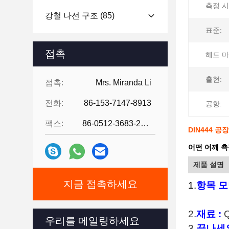
측정 시
강철 나선 구조
(85)
표준:
접촉
헤드 마
출현:
접촉:
Mrs. Miranda Li
전화:
86-153-7147-8913
공항:
팩스:
86-0512-3683-2631
DIN444 
어떤 어깨 측
제품 설명
지금 접촉하세요
1.
항목 모
2.
재료 :
Q
우리를 메일링하세요
3.
끝나세요