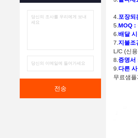
4.
포장되는
5.
MOQ :
6.
배달 시
7.
지불조건
L/C (신
8.
증명서 
9.
다른 사
무료샘플
전송