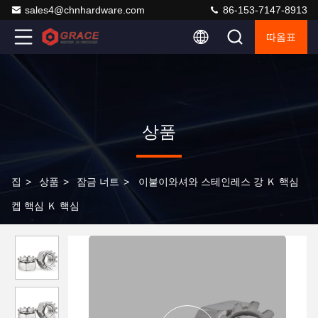
sales4@chnhardware.com
86-153-7147-8913
따옴표
상품
집
>
상품
>
잠금 너트
>
이붙이와셔와 스테인레스 강 Ｋ 핵심
켑 핵심 Ｋ 핵심